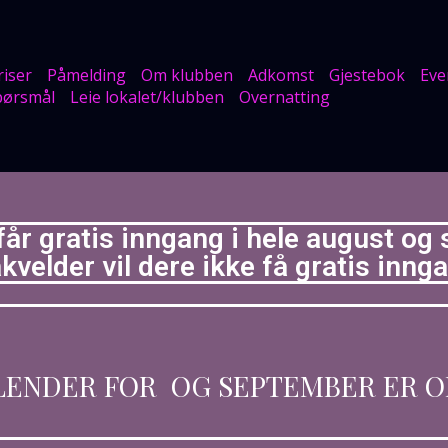
riser
Påmelding
Om klubben
Adkomst
Gjestebok
Eve
spørsmål
Leie lokalet/klubben
Overnatting
år gratis inngang i hele august og
velder vil dere ikke få gratis inng
ENDER FOR OG SEPTEMBER ER 