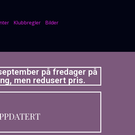
nter
Klubbregler
Bilder
 september på fredager på
ang, men redusert pris.
OPPDATERT