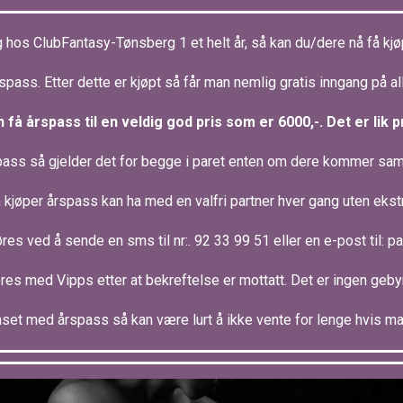
hos ClubFantasy-Tønsberg 1 et helt år, så kan du/dere nå få kjøpt
rspass. Etter dette er kjøpt så får man nemlig gratis inngang på al
 få årspass til en veldig god pris som er 6000,-. Det er lik 
pass så gjelder det for begge i paret enten om dere kommer samm
jøper årspass kan ha med en valfri partner hver gang uten ekst
øres ved å sende en sms til nr:. 92 33 99 51 eller en e-post til:
øres med Vipps etter at bekreftelse er mottatt. Det er ingen gebyr
set med årspass så kan være lurt å ikke vente for lenge hvis man