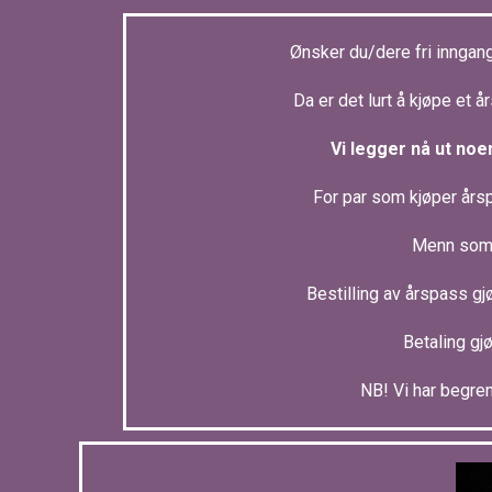
Ønsker du/dere fri inngang 
Da er det lurt å kjøpe et å
Vi legger nå ut noen
For par som kjøper års
Menn som k
Bestilling av årspass gj
Betaling gj
NB! Vi har begren