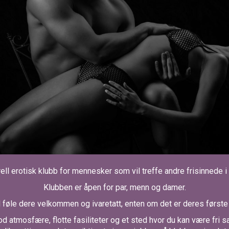
rell erotisk klubb for mennesker som vil treffe andre frisinnede i
Klubben er åpen for par, menn og damer.
l føle dere velkommen og ivaretatt, enten om det er deres første
god atmosfære, flotte fasiliteter og et sted hvor du kan være fr