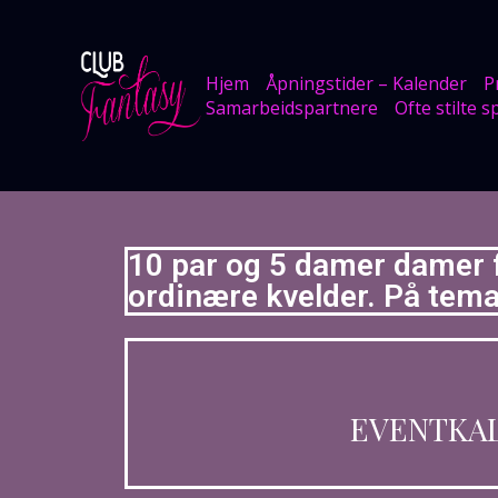
Hjem
Åpningstider – Kalender
P
Samarbeidspartnere
Ofte stilte 
10 par og 5 damer damer f
ordinære kvelder. På temak
EVENTKAL