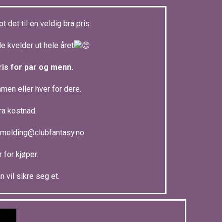
 det til en veldig bra pris.
le kvelder ut hele året
pris for par og menn.
en eller hver for dere.
ra kostnad.
 pamelding@clubfantasy.no
 for kjøper.
 vil sikre seg et.